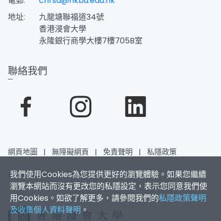
電郵:
chrsd@hkbu.edu.hk
地址:
九龍塘聯福道34號
香港浸會大學
永隆銀行商學大樓7樓705B室
聯絡我們
網頁地圖
|
無障礙網頁
|
免責聲明
|
私隱政策
我們使用Cookies為您提供更好的瀏覽體驗。如果您繼續
2026 香港浸會大學 版權所有
瀏覽本網站而沒有更改您的私隱設定，表示您同意我們使
用Cookies。如欲了解更多，請參閱我們的
私隱政策聲明
及收集個人資料聲明
。